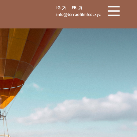
IG
FB
info@terraefilmfest.xyz